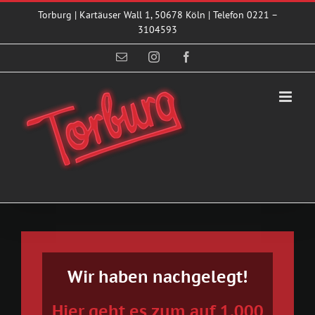
Zum
Torburg | Kartäuser Wall 1, 50678 Köln | Telefon 0221 –
Inhalt
3104593
springen
E-
Instagram
Facebook
Mail
Wir haben nachgelegt!
Hier geht es zum auf 1.000