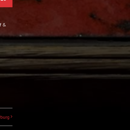
f &
rburg