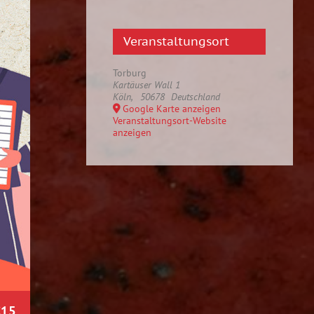
Veranstaltungsort
Torburg
Kartäuser Wall 1
Köln
,
50678
Deutschland
Google Karte anzeigen
Veranstaltungsort-Website
anzeigen
€15