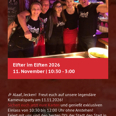
Elfter im Elften 2026
11. November | 10:30
-
3:00
🎉 Alaaf, Jecken! Freut euch auf unsere legendäre
Karnevalsparty am 11.11.2026!
Sichert euch jetzt eure Karten
und genießt exklusiven
Einlass von 10:30 bis 12:00 Uhr ohne Anstehen!
Feiert mit uns und den besten DJ’s der Stadt den Start in