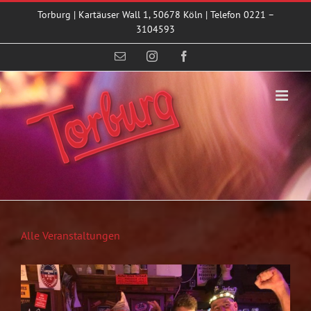
Zum
Torburg | Kartäuser Wall 1, 50678 Köln | Telefon 0221 –
Inhalt
3104593
springen
E-
Instagram
Facebook
Mail
Alle Veranstaltungen