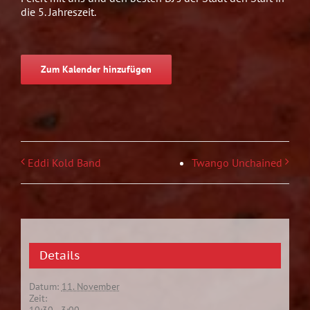
die 5. Jahreszeit.
Zum Kalender hinzufügen
Eddi Kold Band
Twango Unchained
Details
Datum:
11. November
Zeit: