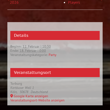
2026
Players
Details
Beginn:
12. Februar | 10:30
Ende:
18. Februar | 0:00
Veranstaltungskategorie:
Party
Veranstaltungsort
Torburg
Kartäuser Wall 1
Köln
,
50678
Deutschland
Google Karte anzeigen
Veranstaltungsort-Website anzeigen