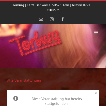
Zum
Torburg | Kartäuser Wall 1, 50678 Köln | Telefon 0221 –
Inhalt
3104593
springen
E-
Instagram
Facebook
Mail
Alle Veranstaltungen
×
Diese Veranstaltung hat bereits
stattgefunden.