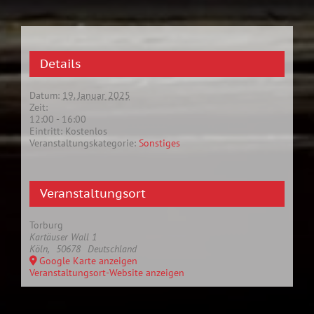
Details
Datum:
19. Januar 2025
Zeit:
12:00 - 16:00
Eintritt:
Kostenlos
Veranstaltungskategorie:
Sonstiges
Veranstaltungsort
Torburg
Kartäuser Wall 1
Köln
,
50678
Deutschland
Google Karte anzeigen
Veranstaltungsort-Website anzeigen