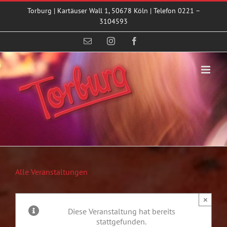
Zum
Torburg | Kartäuser Wall 1, 50678 Köln | Telefon 0221 –
Inhalt
3104593
springen
E-
Instagram
Facebook
Mail
Alle Veranstaltungen
×
Diese Veranstaltung hat bereits
stattgefunden.