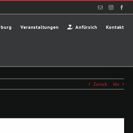
E-
Instagram
Face
Mail
rburg
Veranstaltungen
Anfürsich
Kontakt
Zurück
Vor