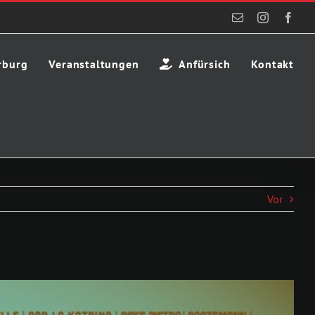
E-
Instagram
Face
Mail
rburg
Veranstaltungen
Anfürsich
Kontakt
Vor