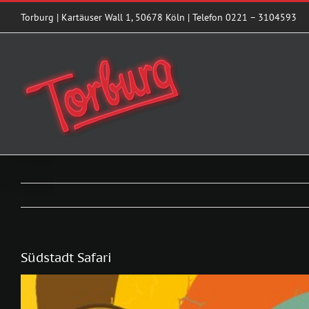
Zum
Torburg | Kartäuser Wall 1, 50678 Köln | Telefon 0221 – 3104593
Inhalt
springen
Südstadt Safari
Zeige
grösseres
Bild