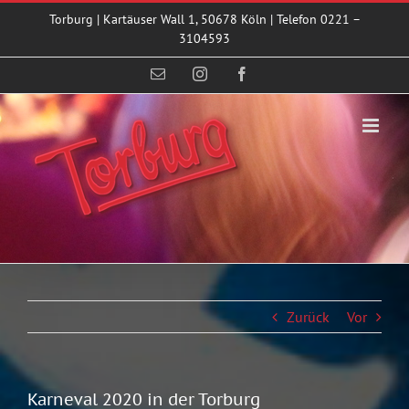
Zum
Torburg | Kartäuser Wall 1, 50678 Köln | Telefon 0221 –
Inhalt
3104593
springen
E-
Instagram
Facebook
Mail
Zurück
Vor
Karneval 2020 in der Torburg